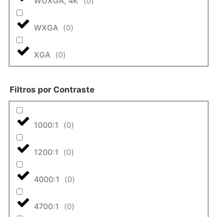
WUXGA, 4K
(
0
)
WXGA
(
0
)
XGA
(
0
)
Filtros por Contraste
1000:1
(
0
)
1200:1
(
0
)
4000:1
(
0
)
4700:1
(
0
)