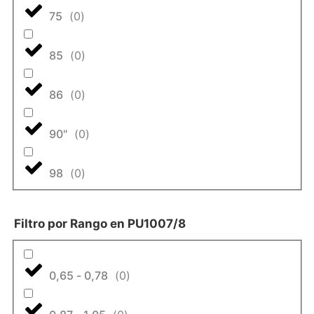
75
(
0
)
85
(
0
)
86
(
0
)
90"
(
0
)
98
(
0
)
Filtro por Rango en PU1007/8
0,65 - 0,78
(
0
)