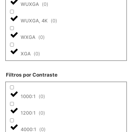
WUXGA
(
0
)
WUXGA, 4K
(
0
)
WXGA
(
0
)
XGA
(
0
)
Filtros por Contraste
1000:1
(
0
)
1200:1
(
0
)
4000:1
(
0
)