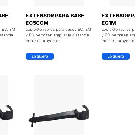
ASE
EXTENSOR PARA BASE
EXTENSOR P
EC50CM
EG1M
s EC, EM
Los extensores para bases EC, EM
Los extensores p
stancia
y EG permiten ampliar la distancia
y EG permiten ampl
entre el proyector
entre el proyecto
Lo quiero
Lo quiero
O
+ AGREGAR AL CARRITO