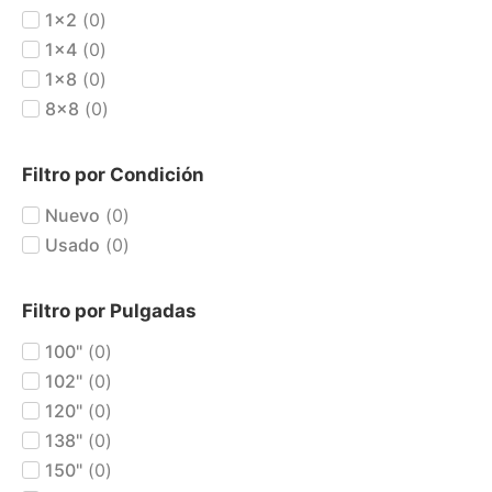
1x2
(
0
)
1x4
(
0
)
1x8
(
0
)
8x8
(
0
)
Filtro por Condición
Nuevo
(
0
)
Usado
(
0
)
Filtro por Pulgadas
100"
(
0
)
102"
(
0
)
120"
(
0
)
138"
(
0
)
150"
(
0
)