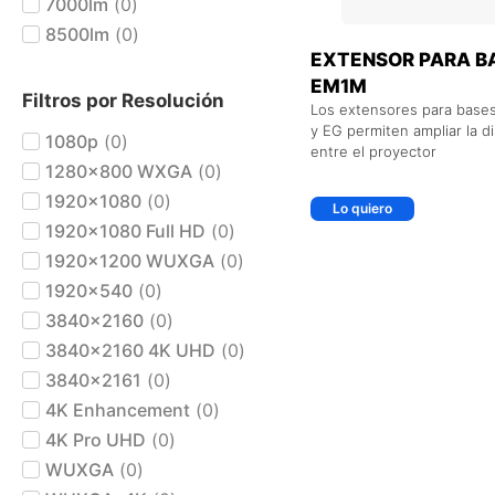
7000lm
(
0
)
8500lm
(
0
)
EXTENSOR PARA B
EM1M
Filtros por Resolución
Los extensores para base
y EG permiten ampliar la di
1080p
(
0
)
entre el proyector
1280x800 WXGA
(
0
)
1920x1080
(
0
)
Lo quiero
1920x1080 Full HD
(
0
)
1920x1200 WUXGA
(
0
)
1920x540
(
0
)
3840x2160
(
0
)
3840x2160 4K UHD
(
0
)
3840x2161
(
0
)
4K Enhancement
(
0
)
4K Pro UHD
(
0
)
WUXGA
(
0
)