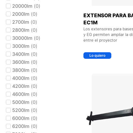
20000lm
(
0
)
2000lm
(
0
)
EXTENSOR PARA B
2700lm
(
0
)
EC1M
Los extensores para base
2800lm
(
0
)
y EG permiten ampliar la di
30000lm
(
0
)
entre el proyector
3000lm
(
0
)
3400lm
(
0
)
Lo quiero
3600lm
(
0
)
3800lm
(
0
)
+ AGREGAR AL CARRIT
4000lm
(
0
)
4200lm
(
0
)
4600lm
(
0
)
5000lm
(
0
)
5200lm
(
0
)
6000lm
(
0
)
6200lm
(
0
)