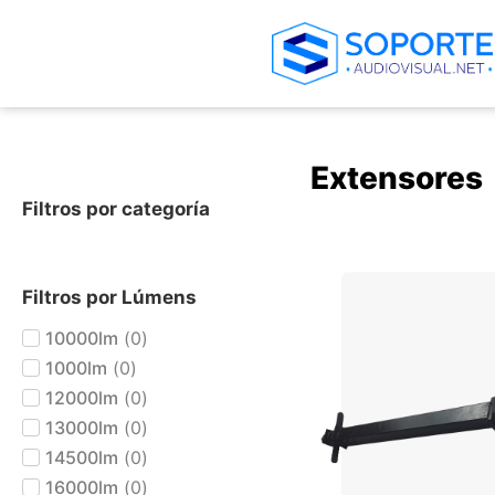
Extensores
Filtros por categoría
+ AGREGAR AL CARRIT
Filtros por Lúmens
10000lm
(
0
)
1000lm
(
0
)
12000lm
(
0
)
13000lm
(
0
)
14500lm
(
0
)
16000lm
(
0
)