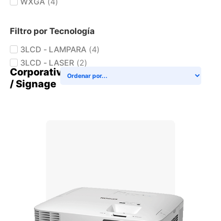
WXGA
(
4
)
Filtro por Tecnología
3LCD - LAMPARA
(
4
)
3LCD - LASER
(
2
)
Corporative
/ Signage
+ AGREGAR AL CARRITO