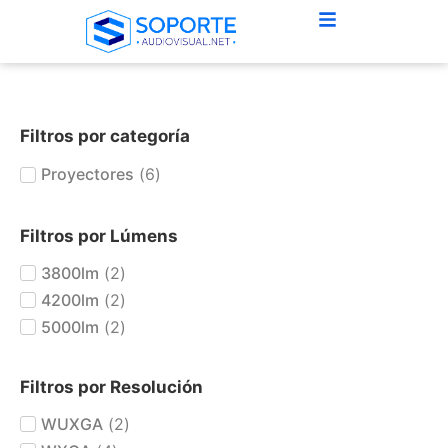
Filtros por categoría
Proyectores
(
6
)
Filtros por Lúmens
3800lm
(
2
)
4200lm
(
2
)
5000lm
(
2
)
Filtros por Resolución
WUXGA
(
2
)