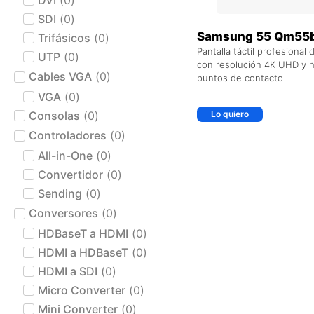
SDI
(
0
)
Samsung 55 Qm55b
Trifásicos
(
0
)
Pantalla táctil profesional 
UTP
(
0
)
con resolución 4K UHD y h
Cables VGA
(
0
)
puntos de contacto
VGA
(
0
)
Consolas
(
0
)
Lo quiero
Controladores
(
0
)
All-in-One
(
0
)
Convertidor
(
0
)
Sending
(
0
)
Conversores
(
0
)
HDBaseT a HDMI
(
0
)
HDMI a HDBaseT
(
0
)
HDMI a SDI
(
0
)
Micro Converter
(
0
)
Mini Converter
(
0
)