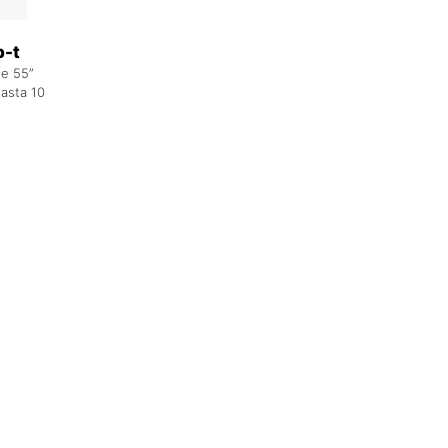
-t
de 55”
asta 10