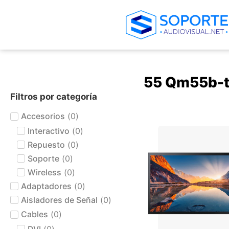
55 Qm55b-
Filtros por categoría
Accesorios
(
0
)
+ AGREGAR AL CARRIT
Interactivo
(
0
)
Repuesto
(
0
)
Soporte
(
0
)
Wireless
(
0
)
Adaptadores
(
0
)
Aisladores de Señal
(
0
)
Cables
(
0
)
DVI
(
0
)