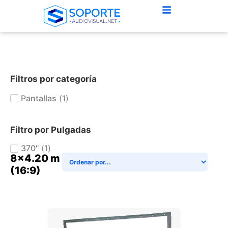
Filtros por categoría
Pantallas
(
1
)
Filtro por Pulgadas
370"
(
1
)
8x4.20 m
(16:9)
+ AGREGAR AL CARRITO