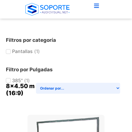
Filtros por categoría
Pantallas
(
1
)
Filtro por Pulgadas
385"
(
1
)
8x4.50 m
(16:9)
+ AGREGAR AL CARRITO