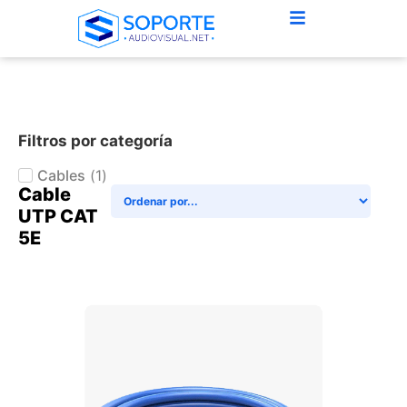
Filtros por categoría
Cables
(
1
)
Cable
UTP CAT
5E
+ AGREGAR AL CARRITO