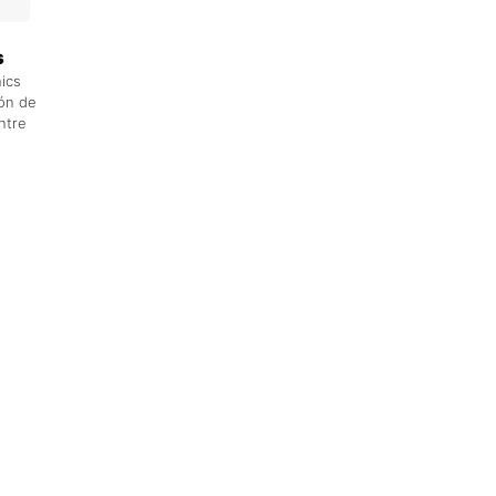
s
ics
ión de
ntre