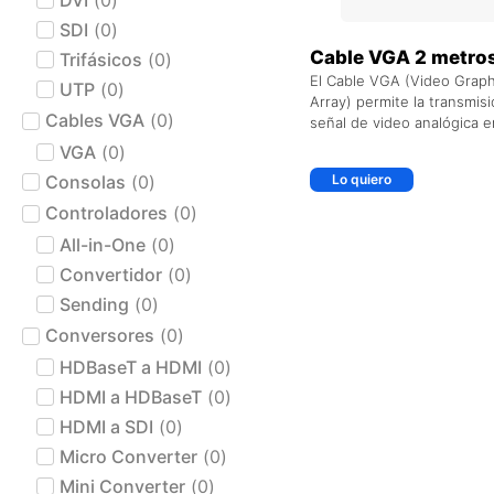
SDI
(
0
)
Cable VGA 2 metro
Trifásicos
(
0
)
El Cable VGA (Video Graph
UTP
(
0
)
Array) permite la transmis
Cables VGA
(
0
)
señal de video analógica e
VGA
(
0
)
Consolas
(
0
)
Lo quiero
Controladores
(
0
)
All-in-One
(
0
)
Convertidor
(
0
)
Sending
(
0
)
Conversores
(
0
)
HDBaseT a HDMI
(
0
)
HDMI a HDBaseT
(
0
)
HDMI a SDI
(
0
)
Micro Converter
(
0
)
Mini Converter
(
0
)