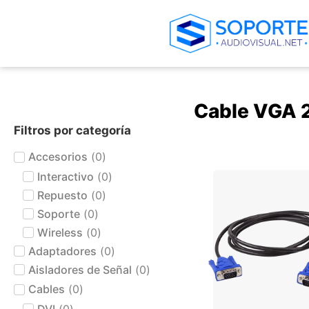
Cable VGA 
Filtros por categoría
Accesorios
(
0
)
+ AGREGAR AL CARRIT
Interactivo
(
0
)
Repuesto
(
0
)
Soporte
(
0
)
Wireless
(
0
)
Adaptadores
(
0
)
Aisladores de Señal
(
0
)
Cables
(
0
)
DVI
(
0
)