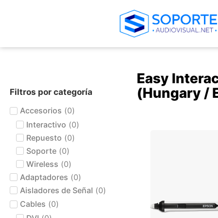
Easy Intera
(Hungary / 
Filtros por categoría
Accesorios
(
0
)
Interactivo
(
0
)
+ AGREGAR AL CARRIT
Repuesto
(
0
)
Soporte
(
0
)
Wireless
(
0
)
Adaptadores
(
0
)
Aisladores de Señal
(
0
)
Cables
(
0
)
DVI
(
0
)