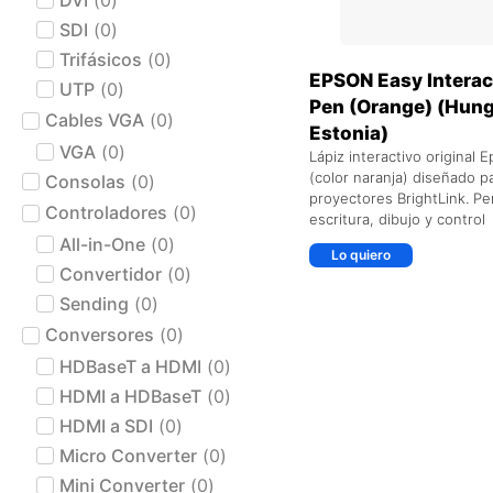
SDI
(
0
)
Trifásicos
(
0
)
EPSON Easy Interac
UTP
(
0
)
Pen (Orange) (Hung
Cables VGA
(
0
)
Estonia)
VGA
(
0
)
Lápiz interactivo original 
(color naranja) diseñado p
Consolas
(
0
)
proyectores BrightLink. Pe
Controladores
(
0
)
escritura, dibujo y control
All-in-One
(
0
)
Lo quiero
Convertidor
(
0
)
Sending
(
0
)
Conversores
(
0
)
HDBaseT a HDMI
(
0
)
HDMI a HDBaseT
(
0
)
HDMI a SDI
(
0
)
Micro Converter
(
0
)
Mini Converter
(
0
)