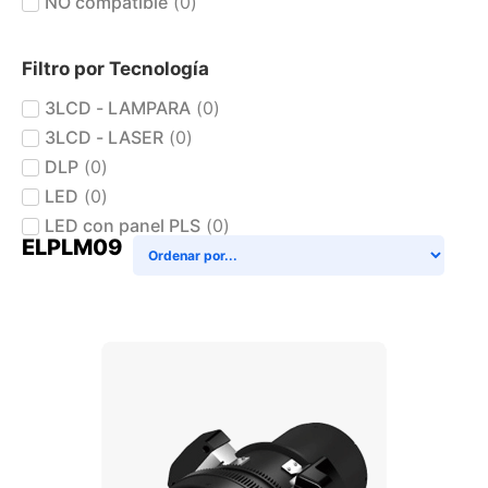
NO compatible
(
0
)
Filtro por Tecnología
3LCD - LAMPARA
(
0
)
3LCD - LASER
(
0
)
DLP
(
0
)
LED
(
0
)
LED con panel PLS
(
0
)
ELPLM09
+ AGREGAR AL CARRITO