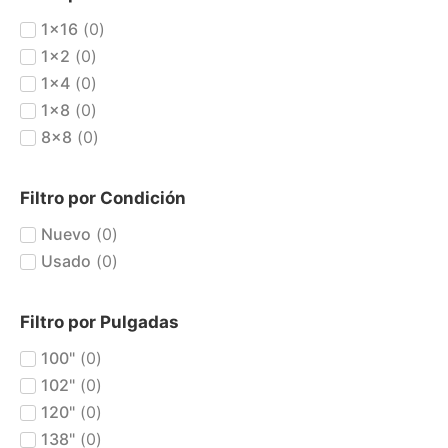
1x16
(
0
)
1x2
(
0
)
1x4
(
0
)
1x8
(
0
)
8x8
(
0
)
Filtro por Condición
Nuevo
(
0
)
Usado
(
0
)
Filtro por Pulgadas
100"
(
0
)
102"
(
0
)
120"
(
0
)
138"
(
0
)