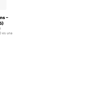
ns –
5)
0
0 es una