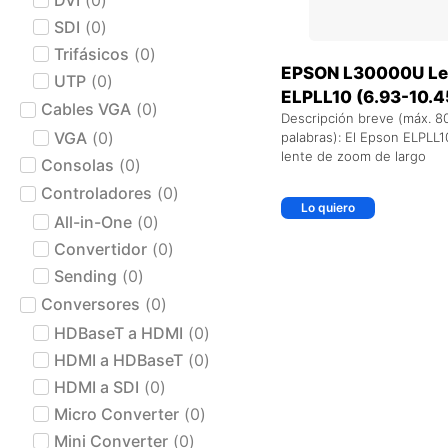
SDI
(
0
)
Trifásicos
(
0
)
EPSON L30000U Le
UTP
(
0
)
ELPLL10 (6.93-10.4
Cables VGA
(
0
)
Descripción breve (máx. 8
VGA
(
0
)
palabras): El Epson ELPLL1
lente de zoom de largo
Consolas
(
0
)
Controladores
(
0
)
Lo quiero
All-in-One
(
0
)
Convertidor
(
0
)
Sending
(
0
)
Conversores
(
0
)
HDBaseT a HDMI
(
0
)
HDMI a HDBaseT
(
0
)
HDMI a SDI
(
0
)
Micro Converter
(
0
)
Mini Converter
(
0
)