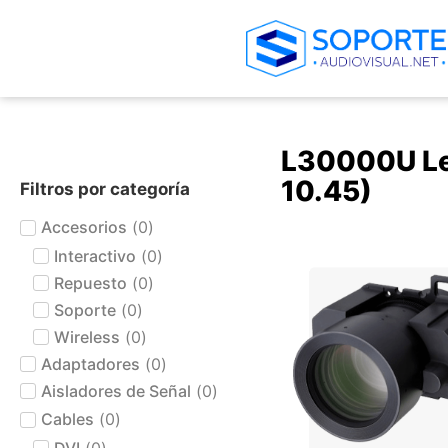
L30000U Le
10.45)
Filtros por categoría
Accesorios
(
0
)
Interactivo
(
0
)
+ AGREGAR AL CARRIT
Repuesto
(
0
)
Soporte
(
0
)
Wireless
(
0
)
Adaptadores
(
0
)
Aisladores de Señal
(
0
)
Cables
(
0
)
DVI
(
0
)