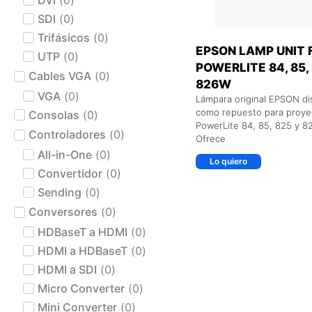
SDI
(
0
)
Trifásicos
(
0
)
EPSON LAMP UNIT 
UTP
(
0
)
POWERLITE 84, 85, 
Cables VGA
(
0
)
826W
VGA
(
0
)
Lámpara original EPSON d
como repuesto para proye
Consolas
(
0
)
PowerLite 84, 85, 825 y 8
Controladores
(
0
)
Ofrece
All-in-One
(
0
)
Lo quiero
Convertidor
(
0
)
Sending
(
0
)
Conversores
(
0
)
HDBaseT a HDMI
(
0
)
HDMI a HDBaseT
(
0
)
HDMI a SDI
(
0
)
Micro Converter
(
0
)
Mini Converter
(
0
)