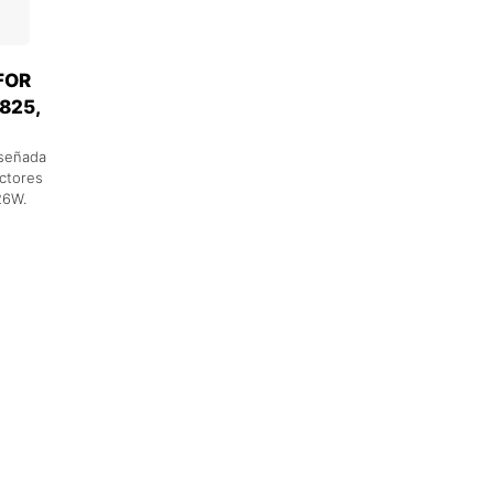
FOR
825,
iseñada
ctores
26W.