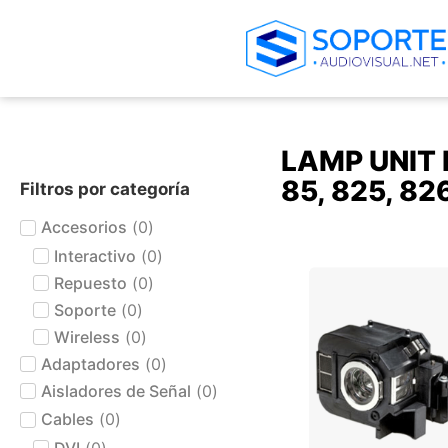
LAMP UNIT 
85, 825, 8
Filtros por categoría
Accesorios
(
0
)
Interactivo
(
0
)
+ AGREGAR AL CARRIT
Repuesto
(
0
)
Soporte
(
0
)
Wireless
(
0
)
Adaptadores
(
0
)
Aisladores de Señal
(
0
)
Cables
(
0
)
DVI
(
0
)