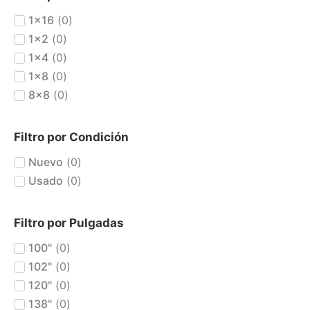
1x16
(
0
)
1x2
(
0
)
1x4
(
0
)
1x8
(
0
)
8x8
(
0
)
Filtro por Condición
Nuevo
(
0
)
Usado
(
0
)
Filtro por Pulgadas
100"
(
0
)
102"
(
0
)
120"
(
0
)
138"
(
0
)