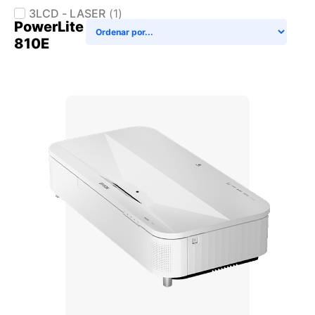
3LCD - LASER
(
1
)
PowerLite
810E
+ AGREGAR AL CARRITO