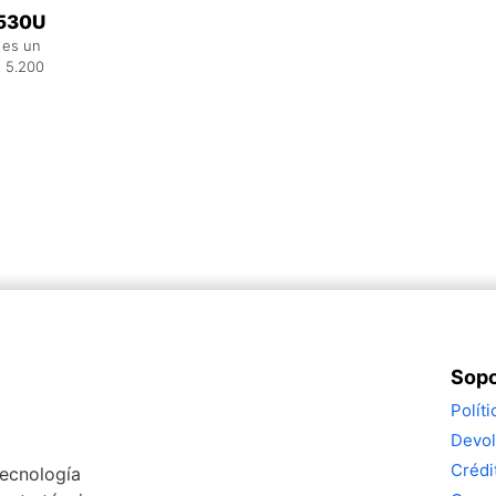
L530U
 es un
 5.200
Sopo
Polít
Devol
Crédi
tecnología