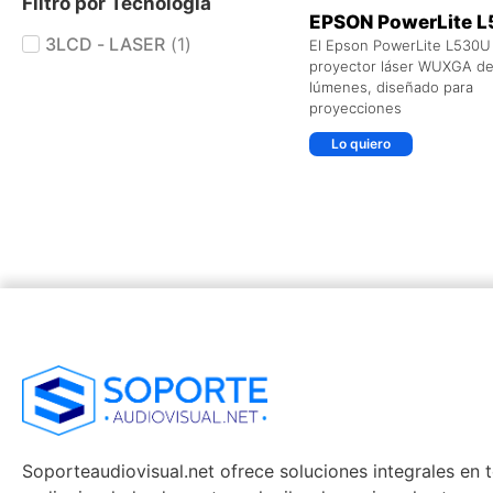
Filtro por Tecnología
EPSON PowerLite 
3LCD - LASER
(
1
)
El Epson PowerLite L530U
proyector láser WUXGA de
lúmenes, diseñado para
proyecciones
Lo quiero
Soporteaudiovisual.net ofrece soluciones integrales en 