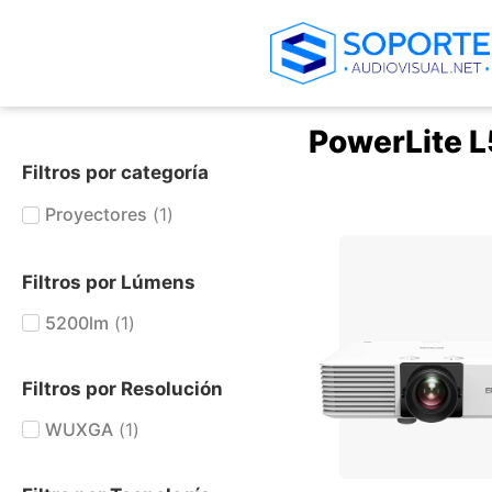
PowerLite 
Filtros por categoría
Proyectores
(
1
)
+ AGREGAR AL CARRIT
Filtros por Lúmens
5200lm
(
1
)
Filtros por Resolución
WUXGA
(
1
)