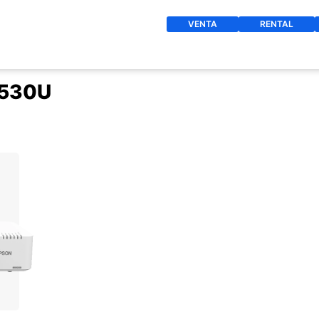
VENTA
RENTAL
L530U
O