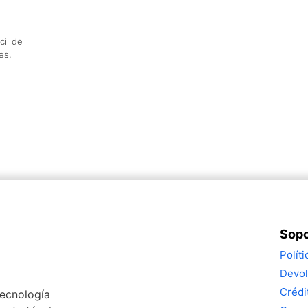
cil de
es,
Sopo
Polít
Devol
Crédi
tecnología