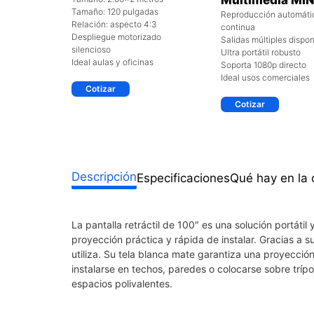
Multimedia MIN
Tamaño: 120 pulgadas
Reproducción automáti
Relación: aspecto 4:3
continua
Despliegue motorizado
Salidas múltiples dispon
silencioso
Ultra portátil robusto
Ideal aulas y oficinas
Soporta 1080p directo
Ideal usos comerciales
Cotizar
Cotizar
Descripción
Especificaciones
Qué hay en la 
La pantalla retráctil de 100″ es una solución portáti
proyección práctica y rápida de instalar. Gracias a
utiliza. Su tela blanca mate garantiza una proyecció
instalarse en techos, paredes o colocarse sobre trípo
espacios polivalentes.