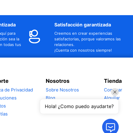
ntizada
Satisfacción garantizada
quí para
Creemos en crear experiencias
ción sea la
satisfactorias, porque valoramos las
n todas tus
relaciones.
¡Cuenta con nosotros siempre!
rte
Nosotros
Tienda
ica de Privacidad
Sobre Nosotros
Comprar
uciones
Blog
Alquilar
tos
Hola! ¿Como puedo ayudarte?
tías