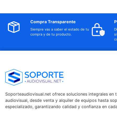
Compra Transparente
P
Siempre vas a saber el estado de tu
D
compra y de tu producto.
s
c
Soporteaudiovisual.net ofrece soluciones integrales en 
audiovisual, desde venta y alquiler de equipos hasta so
especializado, garantizando calidad y confianza en cad