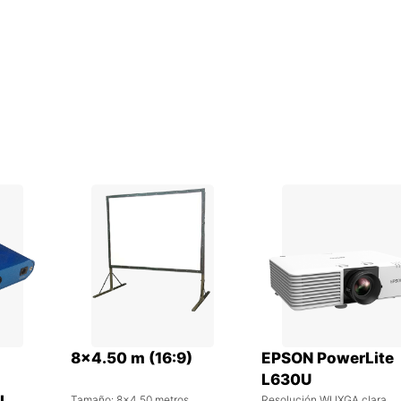
8×4.50 m (16:9)
EPSON PowerLite
L630U
Tamaño: 8×4.50 metros
Resolución WUXGA clara