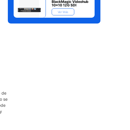
BlackMagic Videohub
10×10 12G SDI
Ver Más
e de
o se
ede
 y