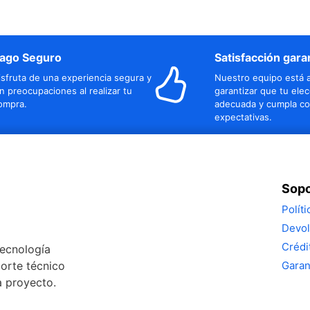
ago Seguro
Satisfacción gara
isfruta de una experiencia segura y
Nuestro equipo está a
in preocupaciones al realizar tu
garantizar que tu elec
ompra.
adecuada y cumpla co
expectativas.
Sopo
Polít
Devol
Crédi
tecnología
porte técnico
Garan
a proyecto.