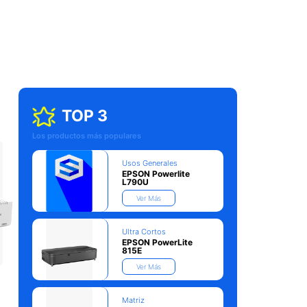
TOP 3
Los productos más populares
Usos Generales
EPSON Powerlite
L790U
Ver Más
Ultra Cortos
EPSON PowerLite
815E
Ver Más
Matriz