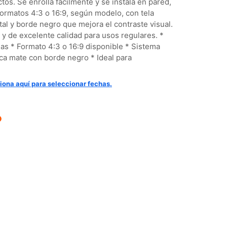
s. Se enrolla fácilmente y se instala en pared,
formatos 4:3 o 16:9, según modelo, con tela
al y borde negro que mejora el contraste visual.
a y de excelente calidad para usos regulares. *
s * Formato 4:3 o 16:9 disponible * Sistema
anca mate con borde negro * Ideal para
iona aquí para seleccionar fechas.