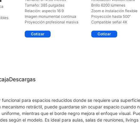
I
Tamaño: 385 pulgadas
Brillo 6200 lúmenes
ca
Relación: aspecto 16:9
Zoom e instalación flexible
Imagen monumental continua
Proyección hasta 500”
ibles
Proyección profesional masiva
Compatible señal 4K
Cotizar
Cotizar
caja
Descargas
l y funcional para espacios reducidos donde se requiere una superfici
 su mecanismo retráctil, puede guardarse sin ocupar espacio cuando n
n uniforme, mientras que el borde negro mejora el enfoque visual. Pu
des según el modelo. Es ideal para aulas, salas de reuniones, livings