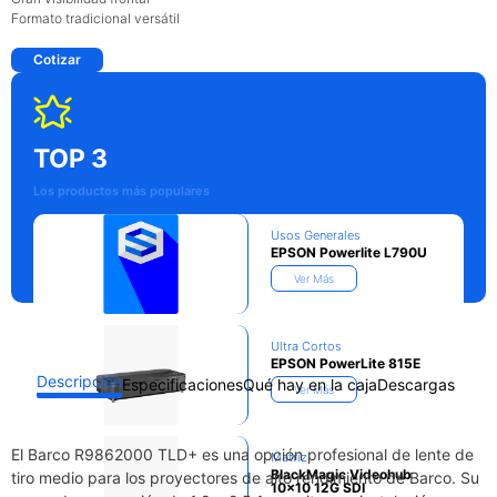
Formato tradicional versátil
Cotizar
TOP 3
Los productos más populares
Usos Generales
EPSON Powerlite L790U
Ver Más
Ultra Cortos
EPSON PowerLite 815E
Descripción
Especificaciones
Qué hay en la caja
Descargas
Ver Más
El Barco R9862000 TLD+ es una opción profesional de lente de
Matriz
BlackMagic Videohub
tiro medio para los proyectores de alto rendimiento de Barco. Su
10×10 12G SDI