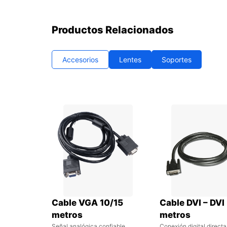
Productos Relacionados
Accesorios
Lentes
Soportes
Cable VGA 10/15
Cable DVI – DVI
metros
metros
Señal analógica confiable
Conexión digital directa