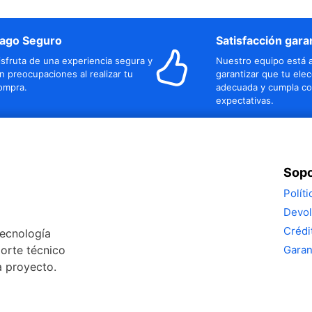
ago Seguro
Satisfacción gara
isfruta de una experiencia segura y
Nuestro equipo está a
in preocupaciones al realizar tu
garantizar que tu elec
ompra.
adecuada y cumpla co
expectativas.
Sopo
Polít
Devol
Crédi
tecnología
porte técnico
Garan
a proyecto.