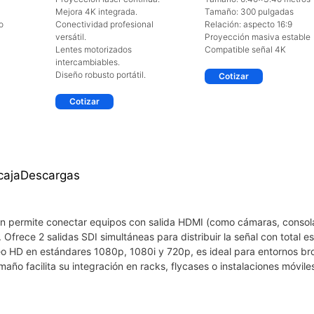
Mejora 4K integrada.
Tamaño: 300 pulgadas
o
Conectividad profesional
Relación: aspecto 16:9
versátil.
Proyección masiva estable
Lentes motorizados
Compatible señal 4K
intercambiables.
Diseño robusto portátil.​
Cotizar
Cotizar
caja
Descargas
gn permite conectar equipos con salida HDMI (como cámaras, consol
Ofrece 2 salidas SDI simultáneas para distribuir la señal con total es
ideo HD en estándares 1080p, 1080i y 720p, es ideal para entornos br
ño facilita su integración en racks, flycases o instalaciones móvile