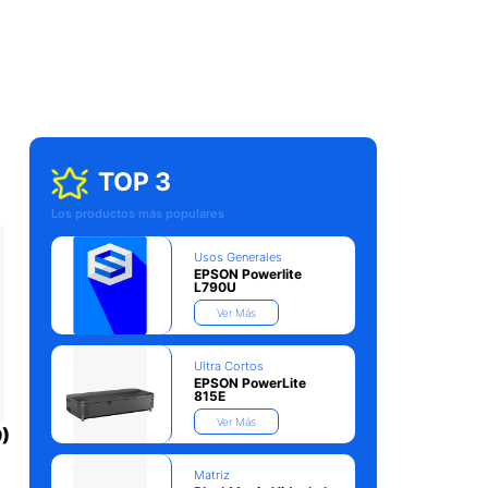
TOP 3
Los productos más populares
Usos Generales
EPSON Powerlite
L790U
Ver Más
Ultra Cortos
EPSON PowerLite
815E
Ver Más
)
Matriz