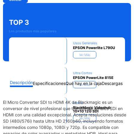
TOP 3
Los productos más populares
Usos Generales
EPSON Powerlite L790U
Ver Más
Ultra Cortos
EPSON PowerLite 815E
Descripción
Especificaciones
Qué hay en la caja
Descargas
Ver Más
El Micro Converter SDI to HDMI 4K de Blackmagic es un
Matriz
BlackMagic Videohub
conversor de nivel profesional que transforma señales SDI en
10×10 12G SDI
HDMI con una calidad excepcional. Acepta resoluciones desde
Ver Más
SD (480i/576i) hasta Ultra HD 2160p60, incluyendo formatos
intermedios como 1080p, 1080i y 720p. Es compatible con
espacios de color avanzados y metadatos HDR, ideal para