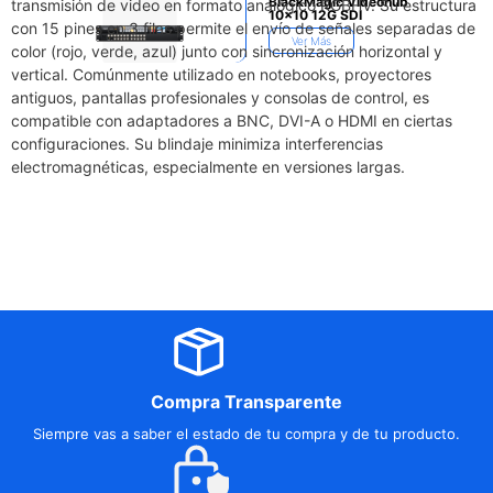
BlackMagic Videohub
transmisión de video en formato analógico RGBHV. Su estructura
10×10 12G SDI
con 15 pines en 3 filas permite el envío de señales separadas de
Ver Más
color (rojo, verde, azul) junto con sincronización horizontal y
vertical. Comúnmente utilizado en notebooks, proyectores
antiguos, pantallas profesionales y consolas de control, es
compatible con adaptadores a BNC, DVI-A o HDMI en ciertas
configuraciones. Su blindaje minimiza interferencias
electromagnéticas, especialmente en versiones largas.
Compra Transparente
Siempre vas a saber el estado de tu compra y de tu producto.