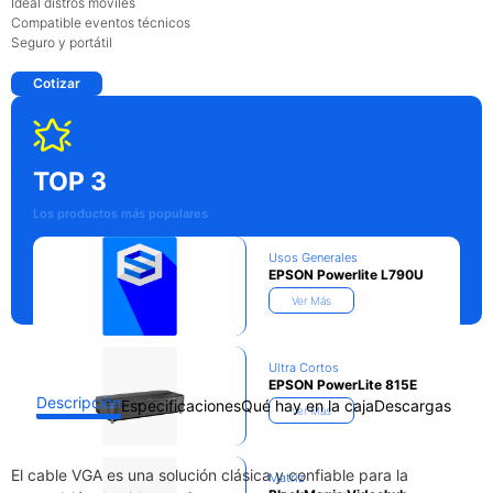
Ideal distros móviles
Compatible eventos técnicos
Seguro y portátil
Cotizar
TOP 3
Los productos más populares
Usos Generales
EPSON Powerlite L790U
Ver Más
Ultra Cortos
EPSON PowerLite 815E
Descripción
Especificaciones
Qué hay en la caja
Descargas
Ver Más
El cable VGA es una solución clásica y confiable para la
Matriz