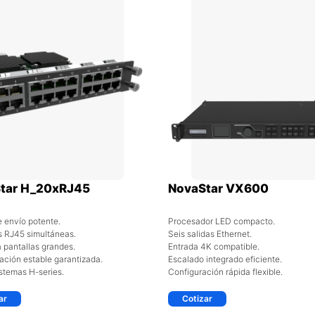
tar H_20xRJ45
NovaStar VX600
e envío potente.
Procesador LED compacto.
s RJ45 simultáneas.
Seis salidas Ethernet.
a pantallas grandes.
Entrada 4K compatible.
ación estable garantizada.
Escalado integrado eficiente.
stemas H-series.
Configuración rápida flexible.
ar
Cotizar