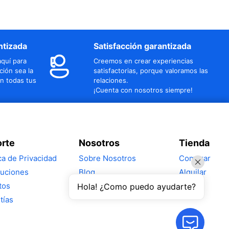
ntizada
Satisfacción garantizada
quí para
Creemos en crear experiencias
ción sea la
satisfactorias, porque valoramos las
n todas tus
relaciones.
¡Cuenta con nosotros siempre!
rte
Nosotros
Tienda
ica de Privacidad
Sobre Nosotros
Comprar
uciones
Blog
Alquilar
tos
Hola! ¿Como puedo ayudarte?
tías