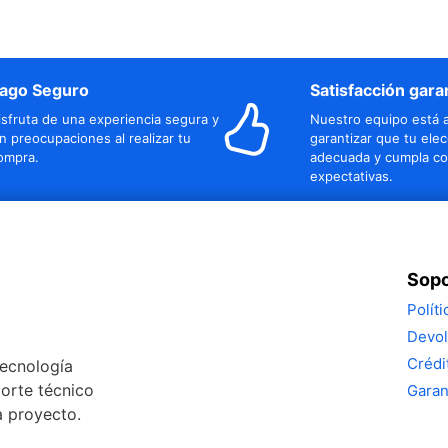
ago Seguro
Satisfacción gara
isfruta de una experiencia segura y
Nuestro equipo está a
in preocupaciones al realizar tu
garantizar que tu elec
ompra.
adecuada y cumpla co
expectativas.
Sopo
Polít
Devol
Crédi
tecnología
porte técnico
Garan
a proyecto.