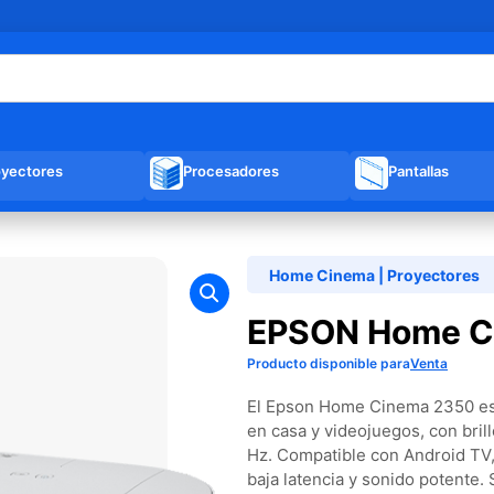
oyectores
Procesadores
Pantallas
Home Cinema
|
Proyectores
EPSON Home C
Producto disponible para
Venta
El Epson Home Cinema 2350 es
en casa y videojuegos, con bril
Hz. Compatible con Android TV,
baja latencia y sonido potente