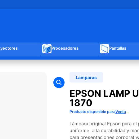
oyectores
Procesadores
Pantallas
Lamparas
EPSON LAMP U
1870
Producto disponible para
Venta
Lámpara original Epson para el 
uniforme, alta durabilidad y mant
para presentaciones corporativ