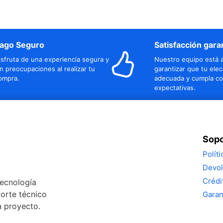
ago Seguro
Satisfacción gara
isfruta de una experiencia segura y
Nuestro equipo está a
in preocupaciones al realizar tu
garantizar que tu elec
ompra.
adecuada y cumpla co
expectativas.
Sopo
Polít
Devol
Crédi
tecnología
porte técnico
Garan
a proyecto.