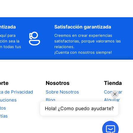
ntizada
Satisfacción garantizada
quí para
Creemos en crear experiencias
ción sea la
satisfactorias, porque valoramos las
n todas tus
relaciones.
¡Cuenta con nosotros siempre!
rte
Nosotros
Tienda
ica de Privacidad
Sobre Nosotros
Comprar
uciones
Blog
Alquilar
tos
Hola! ¿Como puedo ayudarte?
tías