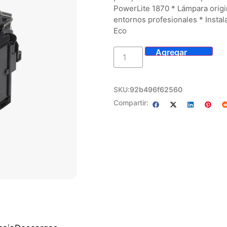
PowerLite 1870 * Lámpara origina
entornos profesionales * Insta
Eco
SKU:
92b496f62560
Compartir: