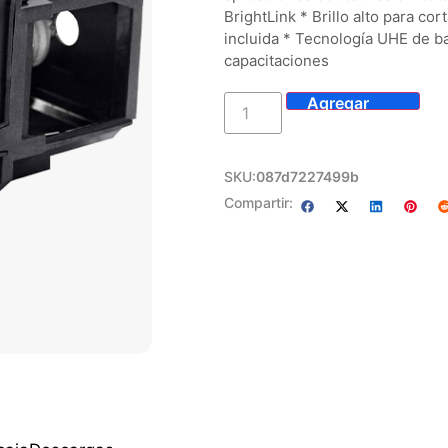
BrightLink * Brillo alto para co
incluida * Tecnología UHE de ba
capacitaciones
SKU:
087d7227499b
Compartir: