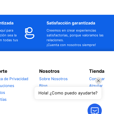
ntizada
Satisfacción garantizada
quí para
Creemos en crear experiencias
ción sea la
satisfactorias, porque valoramos las
n todas tus
relaciones.
¡Cuenta con nosotros siempre!
rte
Nosotros
Tienda
ica de Privacidad
Sobre Nosotros
Comprar
uciones
Blog
Alquilar
tos
Hola! ¿Como puedo ayudarte?
tías