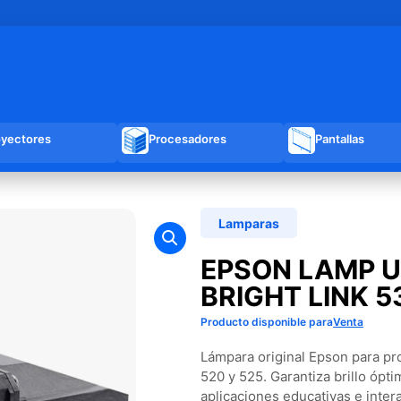
oyectores
Procesadores
Pantallas
Lamparas
EPSON LAMP U
BRIGHT LINK 5
Producto disponible para
Venta
Lámpara original Epson para pr
520 y 525. Garantiza brillo ópti
aplicaciones educativas e inter