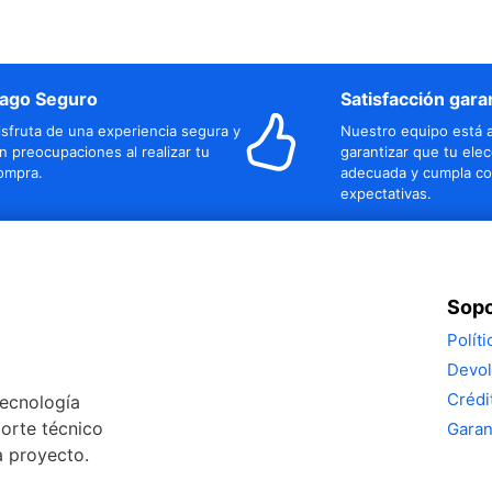
ago Seguro
Satisfacción gara
isfruta de una experiencia segura y
Nuestro equipo está a
in preocupaciones al realizar tu
garantizar que tu elec
ompra.
adecuada y cumpla co
expectativas.
Sopo
Polít
Devol
Crédi
tecnología
porte técnico
Garan
a proyecto.