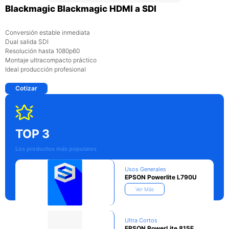
Blackmagic Blackmagic HDMI a SDI
Conversión estable inmediata
Dual salida SDI
Resolución hasta 1080p60
Montaje ultracompacto práctico
Ideal producción profesional
Cotizar
TOP 3
Los productos más populares
Usos Generales
EPSON Powerlite L790U
Ver Más
Ultra Cortos
EPSON PowerLite 815E