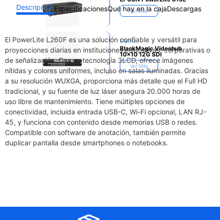
Descripción
Especificaciones
Qué hay en la caja
Descargas
Ver Más
El PowerLite L260F es una solución confiable y versátil para
Matriz
BlackMagic Videohub
proyecciones diarias en instituciones educativas, corporativas o
10×10 12G SDI
de señalización. Con su tecnología 3LCD, ofrece imágenes
Ver Más
nítidas y colores uniformes, incluso en salas iluminadas. Gracias
a su resolución WUXGA, proporciona más detalle que el Full HD
tradicional, y su fuente de luz láser asegura 20.000 horas de
uso libre de mantenimiento. Tiene múltiples opciones de
conectividad, incluida entrada USB-C, Wi-Fi opcional, LAN RJ-
45, y funciona con contenido desde memorias USB o redes.
Compatible con software de anotación, también permite
duplicar pantalla desde smartphones o notebooks.