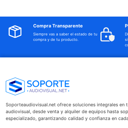
Compra Transparente
P
Siempre vas a saber el estado de tu
D
compra y de tu producto.
s
c
Soporteaudiovisual.net ofrece soluciones integrales en 
audiovisual, desde venta y alquiler de equipos hasta so
especializado, garantizando calidad y confianza en cad