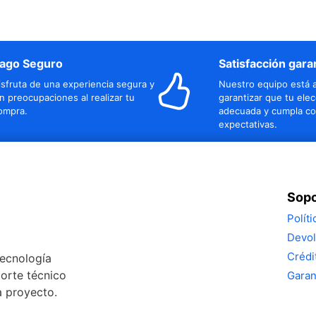
ago Seguro
Satisfacción gara
isfruta de una experiencia segura y
Nuestro equipo está a
in preocupaciones al realizar tu
garantizar que tu elec
ompra.
adecuada y cumpla co
expectativas.
Sopo
Polít
Devol
Crédi
tecnología
porte técnico
Garan
a proyecto.