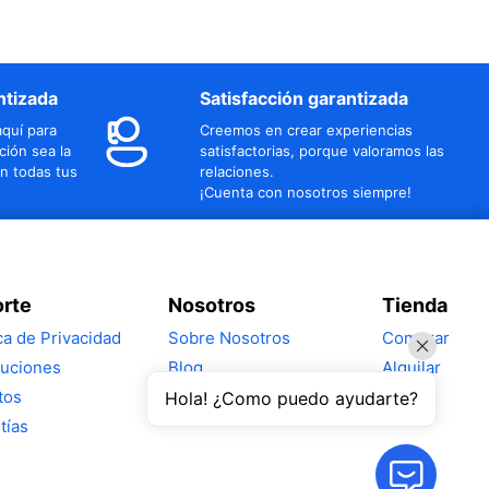
ntizada
Satisfacción garantizada
quí para
Creemos en crear experiencias
ción sea la
satisfactorias, porque valoramos las
n todas tus
relaciones.
¡Cuenta con nosotros siempre!
rte
Nosotros
Tienda
ica de Privacidad
Sobre Nosotros
Comprar
uciones
Blog
Alquilar
tos
Hola! ¿Como puedo ayudarte?
tías