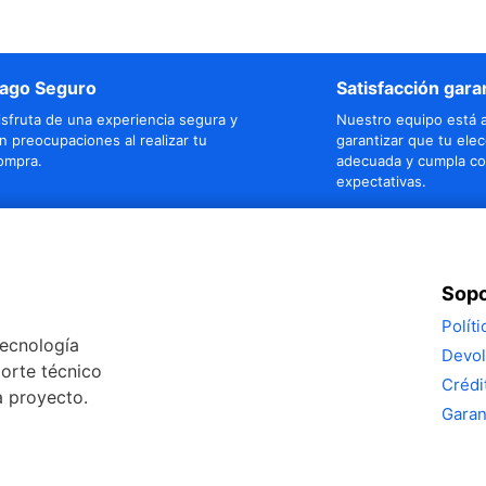
ago Seguro
Satisfacción gara
isfruta de una experiencia segura y
Nuestro equipo está a
in preocupaciones al realizar tu
garantizar que tu elec
ompra.
adecuada y cumpla co
expectativas.
Sopo
Polít
tecnología
Devol
porte técnico
Crédi
a proyecto.
Garan