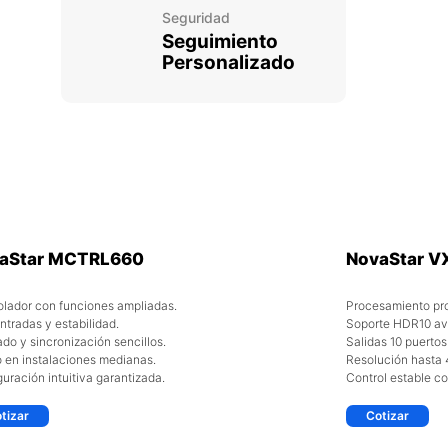
Seguridad
Seguimiento
Personalizado
aStar MCTRL660
NovaStar V
olador con funciones ampliadas.
Procesamiento pro
tradas y estabilidad.
Soporte HDR10 av
do y sincronización sencillos.
Salidas 10 puertos
 en instalaciones medianas.
Resolución hasta 
uración intuitiva garantizada.
Control estable co
tizar
Cotizar