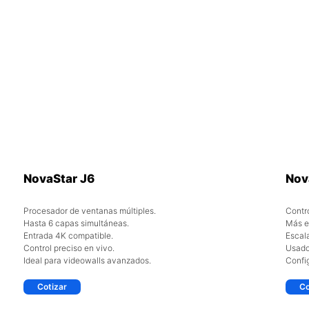
NovaStar J6
Nov
Procesador de ventanas múltiples.
Contr
Hasta 6 capas simultáneas.
Más en
Entrada 4K compatible.
Escala
Control preciso en vivo.
Usado
Ideal para videowalls avanzados.
Config
Cotizar
Co