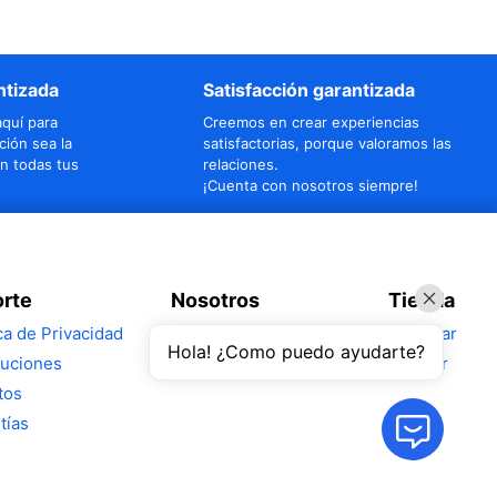
ntizada
Satisfacción garantizada
quí para
Creemos en crear experiencias
ción sea la
satisfactorias, porque valoramos las
n todas tus
relaciones.
¡Cuenta con nosotros siempre!
rte
Nosotros
Tienda
ica de Privacidad
Sobre Nosotros
Comprar
Hola! ¿Como puedo ayudarte?
uciones
Blog
Alquilar
tos
tías