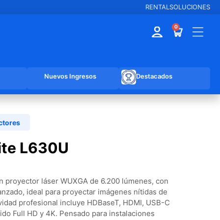
RENTAL
SOLUCIONES
0
Nuevos Ingresos
Destacados
ctores
ite L630U
n proyector láser WUXGA de 6.200 lúmenes, con
vanzado, ideal para proyectar imágenes nítidas de
ividad profesional incluye HDBaseT, HDMI, USB-C
ido Full HD y 4K. Pensado para instalaciones