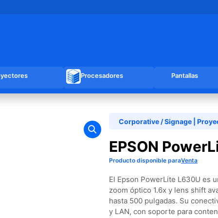
oyectores
Procesadores
Pantallas
Corporative / Signage
|
Proye
EPSON PowerL
Producto disponible para
Venta
El Epson PowerLite L630U es u
zoom óptico 1.6x y lens shift a
hasta 500 pulgadas. Su conect
y LAN, con soporte para conten