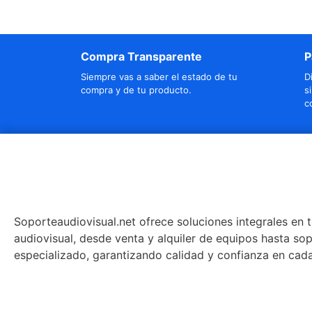
Compra Transparente
P
Siempre vas a saber el estado de tu
D
compra y de tu producto.
s
c
Soporteaudiovisual.net ofrece soluciones integrales en 
audiovisual, desde venta y alquiler de equipos hasta so
especializado, garantizando calidad y confianza en cad