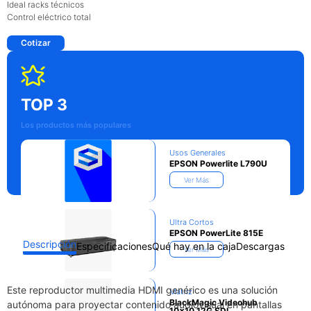
Ideal racks técnicos
Control eléctrico total
Cotizar
TOP 3
Los productos más populares
Usos Generales
EPSON Powerlite L790U
Ver Más
Ultra Cortos
EPSON PowerLite 815E
Descripción
Especificaciones
Qué hay en la caja
Descargas
Ver Más
Este reproductor multimedia HDMI genérico es una solución
Matriz
BlackMagic Videohub
autónoma para proyectar contenido audiovisual en pantallas
10×10 12G SDI