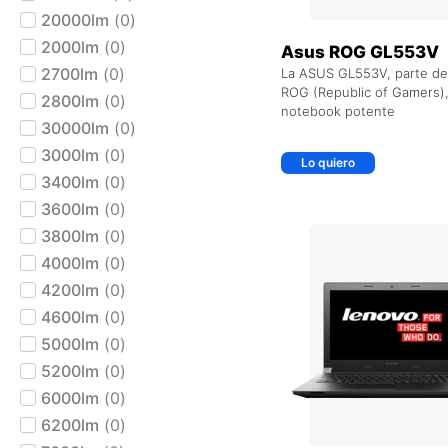
20000lm
(
0
)
2000lm
(
0
)
Asus ROG GL553V
2700lm
(
0
)
La ASUS GL553V, parte de 
ROG (Republic of Gamers),
2800lm
(
0
)
notebook potente
30000lm
(
0
)
3000lm
(
0
)
Lo quiero
3400lm
(
0
)
3600lm
(
0
)
+ AGREGAR AL CARRIT
3800lm
(
0
)
4000lm
(
0
)
4200lm
(
0
)
4600lm
(
0
)
5000lm
(
0
)
5200lm
(
0
)
6000lm
(
0
)
6200lm
(
0
)