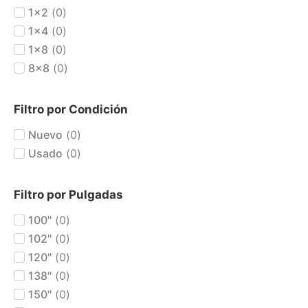
1x2
(
0
)
1x4
(
0
)
1x8
(
0
)
8x8
(
0
)
Filtro por Condición
Nuevo
(
0
)
Usado
(
0
)
Filtro por Pulgadas
100"
(
0
)
102"
(
0
)
120"
(
0
)
138"
(
0
)
150"
(
0
)