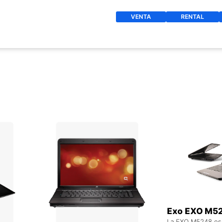
VENTA
RENTAL
O
+ AGREGAR AL CARRITO
+ AGREGAR 
Exo EXO M5
La EXO M5248 es