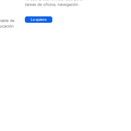
tareas de oficina, navegación
Lo quiero
iable de
ducación