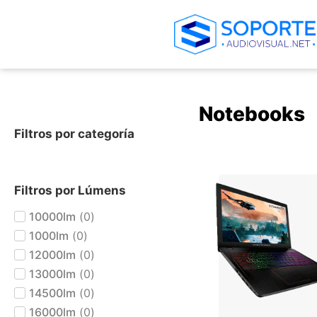
Notebooks
Filtros por categoría
+ AGREGAR AL CARRIT
Filtros por Lúmens
10000lm
(
0
)
1000lm
(
0
)
12000lm
(
0
)
13000lm
(
0
)
14500lm
(
0
)
16000lm
(
0
)