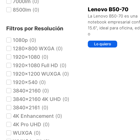
7000lm
(
0
)
Lenovo B50-70
8500lm
(
0
)
La Lenovo B50-70 es una
notebook empresarial conf
Filtros por Resolución
15.6", ideal para oficina, e
o
1080p
(
0
)
Lo quiero
1280x800 WXGA
(
0
)
1920x1080
(
0
)
1920x1080 Full HD
(
0
)
1920x1200 WUXGA
(
0
)
1920x540
(
0
)
3840x2160
(
0
)
3840x2160 4K UHD
(
0
)
3840x2161
(
0
)
4K Enhancement
(
0
)
4K Pro UHD
(
0
)
WUXGA
(
0
)