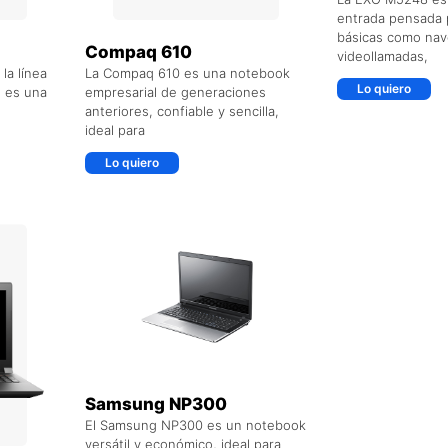
entrada pensada 
básicas como nav
Compaq 610
videollamadas,
la línea
La Compaq 610 es una notebook
Lo quiero
 es una
empresarial de generaciones
anteriores, confiable y sencilla,
ideal para
Lo quiero
O
+ AGREGAR AL CARRITO
Samsung NP300
El Samsung NP300 es un notebook
versátil y económico, ideal para