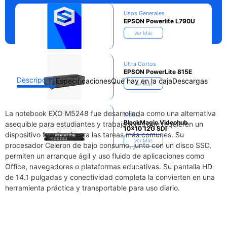
Usos Generales
EPSON Powerlite L790U
Ver Más
Ultra Cortos
EPSON PowerLite 815E
Descripción
Especificaciones
Qué hay en la caja
Descargas
Ver Más
La notebook EXO M5248 fue desarrollada como una alternativa
Matriz
BlackMagic Videohub
asequible para estudiantes y trabajadores que requieren un
10×10 12G SDI
dispositivo funcional para las tareas más comunes. Su
Ver Más
procesador Celeron de bajo consumo, junto con un disco SSD,
permiten un arranque ágil y uso fluido de aplicaciones como
Office, navegadores o plataformas educativas. Su pantalla HD
de 14.1 pulgadas y conectividad completa la convierten en una
herramienta práctica y transportable para uso diario.