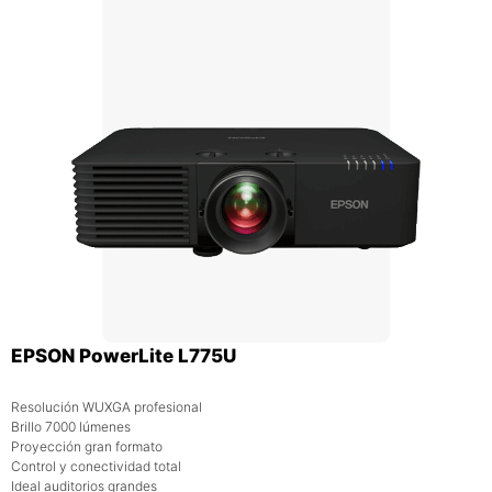
EPSON PowerLite L775U
Resolución WUXGA profesional
Brillo 7000 lúmenes
Proyección gran formato
Control y conectividad total
Ideal auditorios grandes