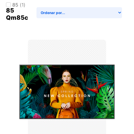
85
(
1
)
85
Qm85c
+ AGREGAR AL CARRITO