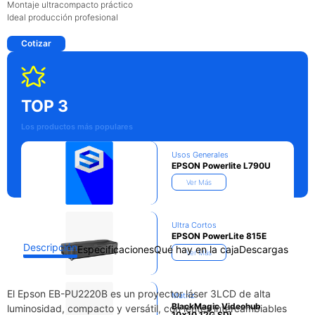
Montaje ultracompacto práctico
Ideal producción profesional
Cotizar
TOP 3
Los productos más populares
Usos Generales
EPSON Powerlite L790U
Ver Más
Ultra Cortos
EPSON PowerLite 815E
Descripción
Especificaciones
Qué hay en la caja
Descargas
Ver Más
El Epson EB-PU2220B es un proyector láser 3LCD de alta
Matriz
BlackMagic Videohub
luminosidad, compacto y versátil, con lentes intercambiables
10×10 12G SDI