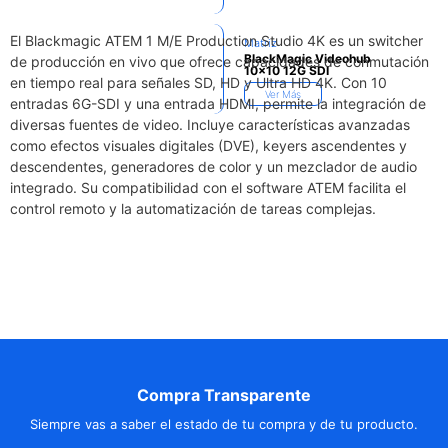
El Blackmagic ATEM 1 M/E Production Studio 4K es un switcher
Matriz
BlackMagic Videohub
de producción en vivo que ofrece capacidades de conmutación
10×10 12G SDI
en tiempo real para señales SD, HD y Ultra HD 4K. Con 10
Ver Más
entradas 6G-SDI y una entrada HDMI, permite la integración de
diversas fuentes de video. Incluye características avanzadas
como efectos visuales digitales (DVE), keyers ascendentes y
descendentes, generadores de color y un mezclador de audio
integrado. Su compatibilidad con el software ATEM facilita el
control remoto y la automatización de tareas complejas.
Compra Transparente
Siempre vas a saber el estado de tu compra y de tu producto.