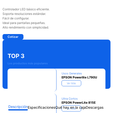
Controlador LED básico eficiente.
Soporta resoluciones estándar.
Fácil de configurar.
Ideal para pantallas pequeñas.
Alto rendimiento con simplicidad.
Cotizar
TOP 3
Los productos más populares
Usos Generales
EPSON Powerlite L790U
Ver Más
Ultra Cortos
EPSON PowerLite 815E
Descripción
Especificaciones
Qué hay en la caja
Descargas
Ver Más