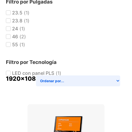
Filtro por Pulgadas
23.5
(
1
)
23.8
(
1
)
24
(
1
)
46
(
2
)
55
(
1
)
Filtro por Tecnología
LED con panel PLS
(
1
)
1920x1080
+ AGREGAR AL CARRITO